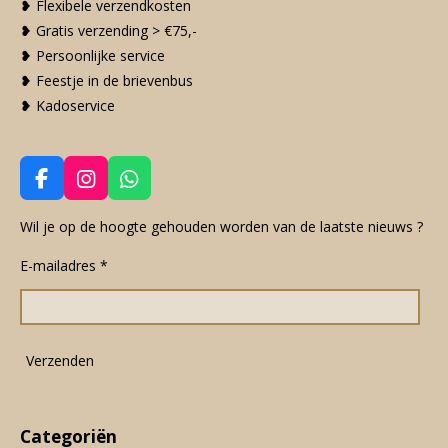
❥ Flexibele verzendkosten
❥ Gratis verzending > €75,-
❥ Persoonlijke service
❥ Feestje in de brievenbus
❥ Kadoservice
F
I
W
a
n
h
c
s
a
Wil je op de hoogte gehouden worden van de laatste nieuws ?
e
t
t
E-mailadres *
b
a
s
o
g
A
o
r
p
k
a
p
m
Verzenden
Categoriën