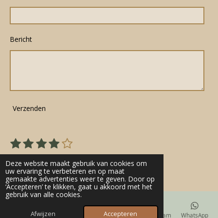
Bericht
Verzenden
1
2
3
4
5
S
R
s
s
s
s
s
t
a
22 stemmen
e
t
t
t
t
t
Deze website maakt gebruik van cookies om
t
m
uw ervaring te verbeteren en op maat
e
e
e
e
e
gemaakte advertenties weer te geven. Door op
m
i
r
r
r
r
r
‘Accepteren’ te klikken, gaat u akkoord met het
e
n
gebruik van alle cookies.
n
r
r
r
r
g
e
e
e
e
Afwijzen
Accepteren
E-mailadres
Telefoonnummer
Kaart
Instagram
WhatsApp
: