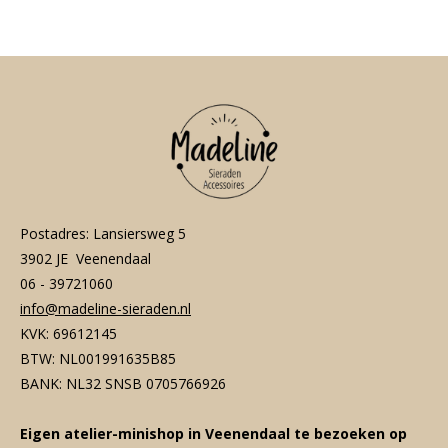
e
l
r
e
n
e
n
Postadres: Lansiersweg 5
3902 JE Veenendaal
06 - 39721060
info@madeline-sieraden.nl
KVK: 69612145
BTW: NL001991635B85
BANK: NL32 SNSB 0705766926
Eigen atelier-minishop in Veenendaal te bezoeken op