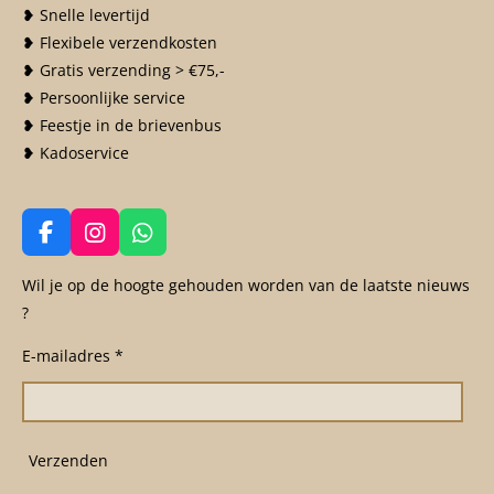
❥ Snelle levertijd
❥ Flexibele verzendkosten
❥ Gratis verzending > €75,-
❥ Persoonlijke service
❥ Feestje in de brievenbus
❥ Kadoservice
F
I
W
a
n
h
c
s
a
Wil je op de hoogte gehouden worden van de laatste nieuws
e
t
t
?
b
a
s
o
g
A
E-mailadres *
o
r
p
k
a
p
m
Verzenden