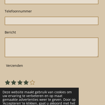
Telefoonnummer
Bericht
Verzenden
1
2
3
4
5
S
R
s
s
s
s
s
t
a
22 stemmen
e
t
t
t
t
t
Deze website maakt gebruik van cookies om
t
m
uw ervaring te verbeteren en op maat
e
e
e
e
e
gemaakte advertenties weer te geven. Door op
m
i
r
r
r
r
r
‘Accepteren’ te klikken, gaat u akkoord met het
e