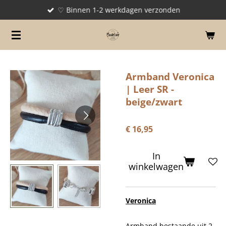
♡ Binnen 1-2 werkdagen verzonden
Ga
direct
naar
de
hoofdinhoud
Armband Veronica
| Leer SR -
beige/zwart
€ 16,95
In
winkelwagen
Veronica
Armband bestaande uit 2