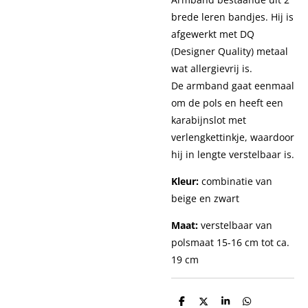
brede leren bandjes. Hij is
afgewerkt met DQ
(Designer Quality) metaal
wat allergievrij is.
De armband gaat eenmaal
om de pols en heeft een
karabijnslot met
verlengkettinkje, waardoor
hij in lengte verstelbaar is.
Kleur:
combinatie van
beige en zwart
Maat:
verstelbaar van
polsmaat 15-16 cm tot ca.
19 cm
D
D
S
D