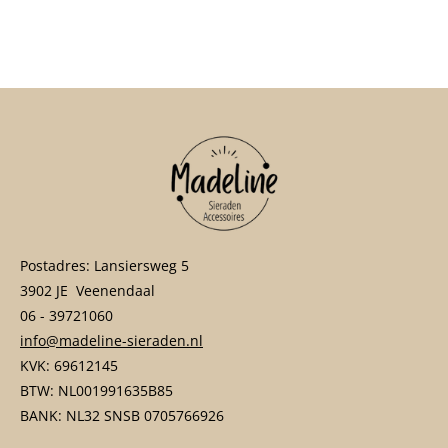
e
e
h
e
l
e
a
l
e
l
r
e
n
e
n
Postadres: Lansiersweg 5
3902 JE Veenendaal
06 - 39721060
info@madeline-sieraden.nl
KVK: 69612145
BTW: NL001991635B85
BANK: NL32 SNSB 0705766926